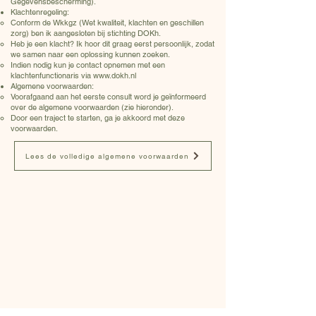
Gegevensbescherming).
Klachtenregeling:
Conform de Wkkgz (Wet kwaliteit, klachten en geschillen
zorg) ben ik aangesloten bij stichting DOKh.
Heb je een klacht? Ik hoor dit graag eerst persoonlijk, zodat
we samen naar een oplossing kunnen zoeken.
Indien nodig kun je contact opnemen met een
klachtenfunctionaris via
www.dokh.nl
Algemene voorwaarden:
Voorafgaand aan het eerste consult word je geïnformeerd
over de algemene voorwaarden (zie hieronder).
Door een traject te starten, ga je akkoord met deze
voorwaarden.
Lees de volledige algemene voorwaarden